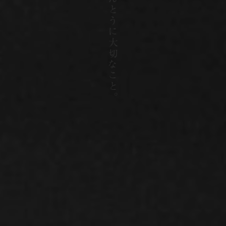
と
う
に大切な
こ
と
。