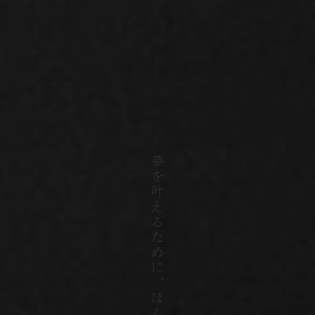
夢
を
叶え
る
ために、ほん