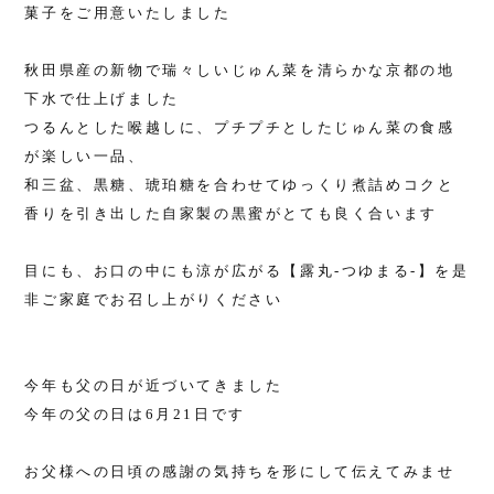
菓子をご用意いたしました
秋田県産の新物で瑞々しいじゅん菜を清らかな京都の地
下水で仕上げました
つるんとした喉越しに、プチプチとしたじゅん菜の食感
が楽しい一品、
和三盆、黒糖、琥珀糖を合わせてゆっくり煮詰めコクと
香りを引き出した自家製の黒蜜がとても良く合います
目にも、お口の中にも涼が広がる【露丸-つゆまる-】を是
非ご家庭でお召し上がりください
オンラインショップ
今年も父の日が近づいてきました
Home
今年の父の日は6月21日です
お問い合わせ
お父様への日頃の感謝の気持ちを形にして伝えてみませ
プライバシーポリシー