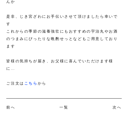
んか
採用情報
Language
是非、じき宮ざわにお手伝いさせて頂けましたら幸いで
Instagram
す
これからの季節の滋養強壮にもおすすめの宇治丸やお酒
のつまみにぴったりな晩酌せっとなどもご用意しており
ます
皆様の気持ちが届き、お父様に喜んでいただけます様
に…
ご注文は
こちら
から
前へ
一覧
次へ