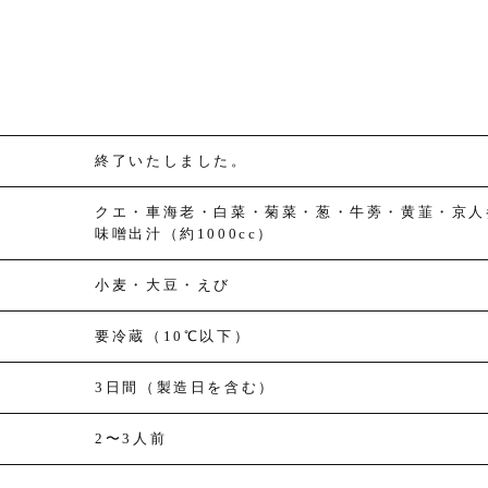
終了いたしました。
クエ・車海老・白菜・菊菜・葱・牛蒡・黄韮・京人
味噌出汁（約1000cc）
小麦・大豆・えび
要冷蔵（10℃以下）
3日間（製造日を含む）
2〜3人前