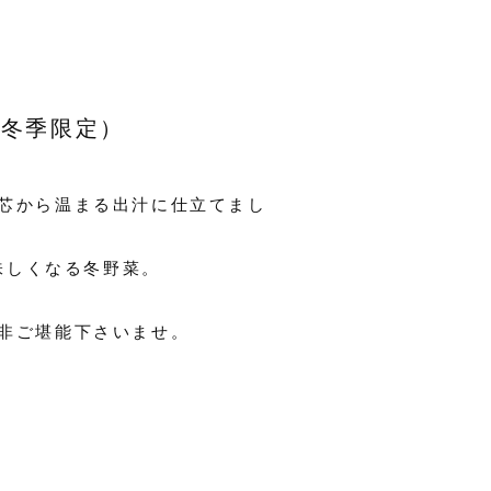
（冬季限定）
芯から温まる出汁に仕立てまし
味しくなる冬野菜。
非ご堪能下さいませ。
オンラインショップ
Home