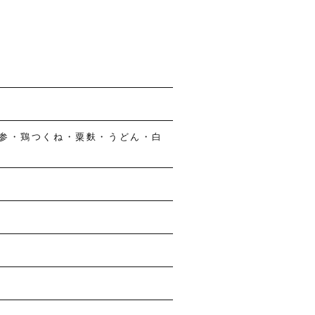
お問い合わせ
プライバシーポリシー
採用情報
Language
Instagram
参・鶏つくね・粟麩・うどん・白