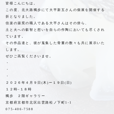
皆様こんにちは。
この度、北大路獨步にて大平新五さんの個展を開催する
折となりました。
信楽の築窯の職人である大平さんはその傍ら、
土と火への叡智と想いを自らの作陶においても尽くされ
オンラインショップ
ています。
その作品達と、彼が蒐集した骨董の数々も共に展示いた
します。
Home
ぜひご高覧くださいませ。
お問い合わせ
・
プライバシーポリシー
・
・
採用情報
２０２６年４月９日(木)ー１９日(日)
Language
１２時–１８時
Instagram
獨步 ２階ギャラリー
京都府京都市北区出雲路松ノ下町1-1
075-406-7588