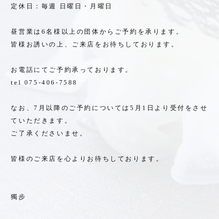
定休日：毎週 日曜日・月曜日
昼営業は6名様以上の団体からご予約を承ります。
皆様お誘いの上、ご来店をお待ちしております。
オンラインショップ
お電話にてご予約承っております。
tel 075-406-7588
Home
なお、7月以降のご予約については5月1日より受付をさせ
お問い合わせ
ていただきます。
プライバシーポリシー
ご了承くださいませ。
採用情報
皆様のご来店を心よりお待ちしております。
Language
Instagram
獨步