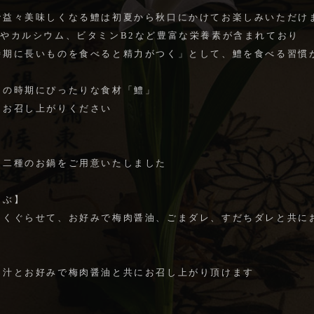
で益々美味しくなる鱧は初夏から秋口にかけてお楽しみいただけ
Aやカルシウム、ビタミンB2など豊富な栄養素が含まれており
時期に長いものを食べると精力がつく」として、鱧を食べる習慣
らの時期にぴったりな食材「鱧」
にお召し上がりください
、二種のお鍋をご用意いたしました
ゃぶ】
にくぐらせて、お好みで梅肉醤油、ごまダレ、すだちダレと共に
】
出汁とお好みで梅肉醤油と共にお召し上がり頂けます