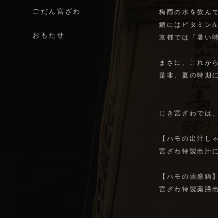
ごだん宮ざわ
梅雨の水を飲ん
鱧にはビタミン
おもたせ
京都では「暑い
まさに、これか
是非、夏の時期
じき宮ざわでは
【ハモの出汁し
宮ざわ特製出汁
【ハモの薬膳鍋
宮ざわ特製薬膳